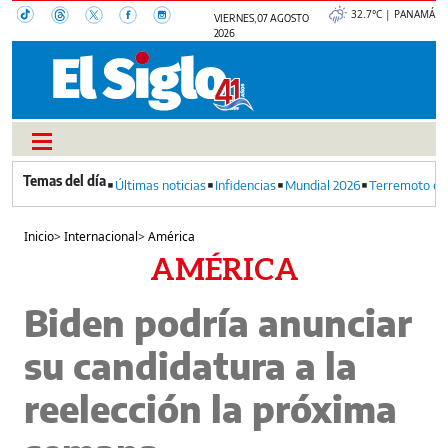
32.7°C | PANAMÁ
VIERNES, 07 AGOSTO
2026
Últimas noticias
Infidencias
Mundial 2026
Terremoto en
Inicio
>
Internacional
>
América
AMÉRICA
Biden podría anunciar
su candidatura a la
reelección la próxima