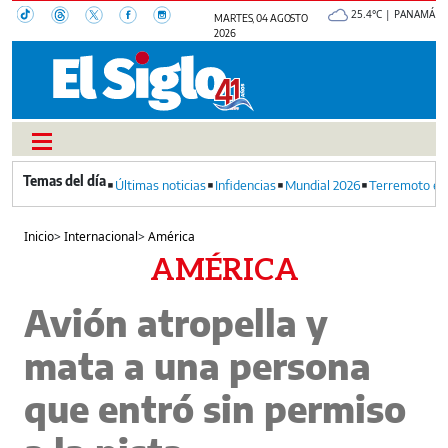
25.4°C | PANAMÁ
MARTES, 04 AGOSTO
2026
Últimas noticias
Infidencias
Mundial 2026
Terremoto en
Inicio
>
Internacional
>
América
AMÉRICA
Avión atropella y
mata a una persona
que entró sin permiso