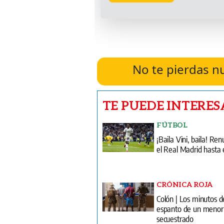
No te pierdas n
TE PUEDE INTERES
FÚTBOL
¡Baila Vini, baila! Re
el Real Madrid hasta 
CRÓNICA ROJA
Colón | Los minutos d
espanto de un menor
secuestrado