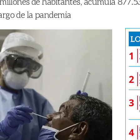
,1 millones de habitantes, acumula 877.
largo de la pandemia
LO
1
2
3
4