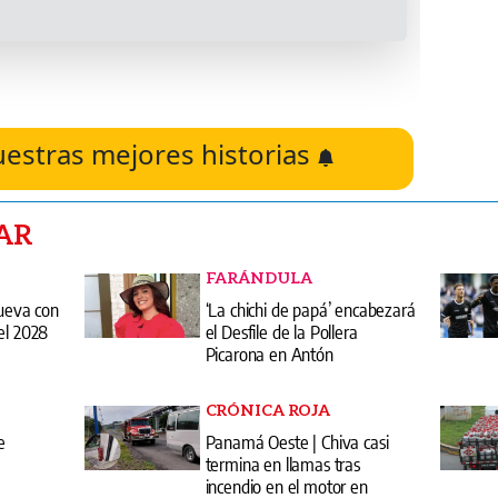
uestras mejores historias
AR
FARÁNDULA
nueva con
‘La chichi de papá’ encabezará
el 2028
el Desfile de la Pollera
Picarona en Antón
CRÓNICA ROJA
e
Panamá Oeste | Chiva casi
termina en llamas tras
incendio en el motor en