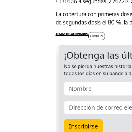
4.131.666 a segundas, 2.262.214 
La cobertura con primeras dosis 
de segundas dosis el 80 %; la de
COVID-19