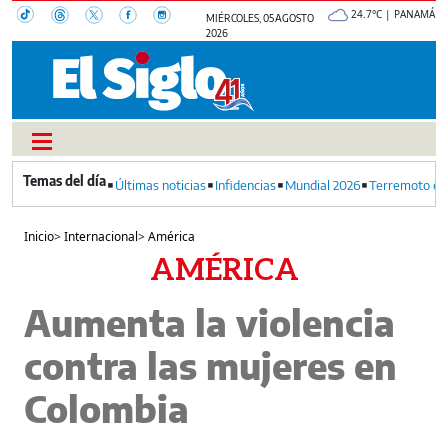
24.7°C | PANAMÁ
MIÉRCOLES, 05 AGOSTO
2026
Últimas noticias
Infidencias
Mundial 2026
Terremoto en
Inicio
>
Internacional
>
América
AMÉRICA
Aumenta la violencia
contra las mujeres en
Colombia