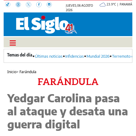
23.9°C | PANAMÁ
JUEVES, 06 AGOSTO
2026
Últimas noticias
Infidencias
Mundial 2026
Terremoto en
Inicio
>
Farándula
FARÁNDULA
Yedgar Carolina pasa
al ataque y desata una
guerra digital