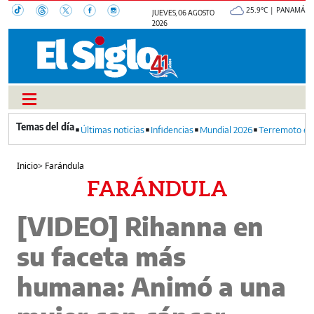
25.9°C | PANAMÁ
JUEVES, 06 AGOSTO
2026
Últimas noticias
Infidencias
Mundial 2026
Terremoto en
Inicio
>
Farándula
FARÁNDULA
[VIDEO] Rihanna en
su faceta más
humana: Animó a una