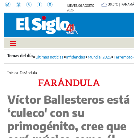
30.5°C | PANAMÁ
JUEVES, 06 AGOSTO
2026
Últimas noticias
Infidencias
Mundial 2026
Terremoto en
Inicio
>
Farándula
FARÁNDULA
Víctor Ballesteros está
‘culeco' con su
primogénito, cree que