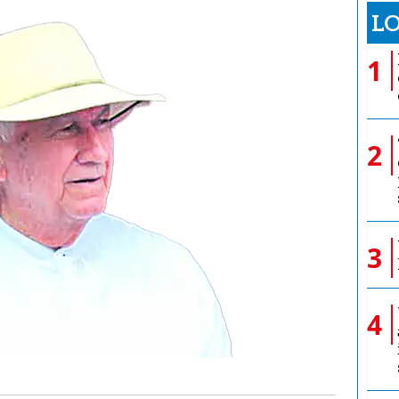
LO
1
2
3
4