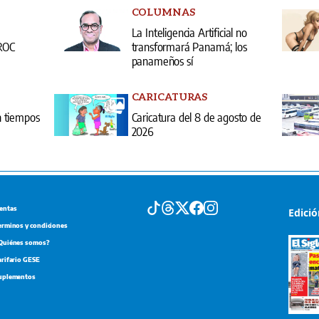
COLUMNAS
La Inteligencia Artificial no
PROC
transformará Panamá; los
panameños sí
CARICATURAS
 tiempos
Caricatura del 8 de agosto de
2026
entas
Edici
erminos y condiciones
Quiénes somos?
arifario GESE
uplementos