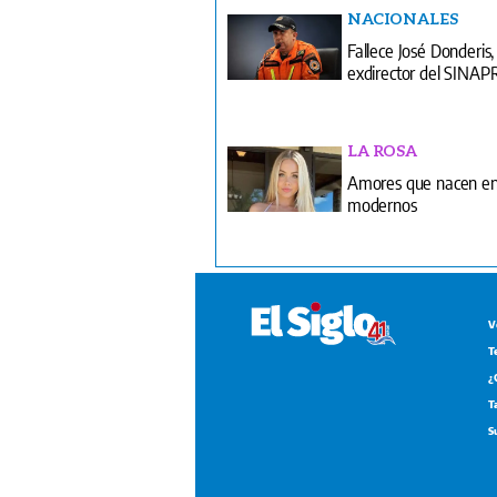
NACIONALES
Fallece José Donderis,
exdirector del SINA
LA ROSA
Amores que nacen en
modernos
V
T
¿
T
S