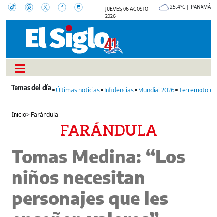
25.4°C | PANAMÁ
JUEVES, 06 AGOSTO
2026
Últimas noticias
Infidencias
Mundial 2026
Terremoto en
Inicio
>
Farándula
FARÁNDULA
Tomas Medina: “Los
niños necesitan
personajes que les