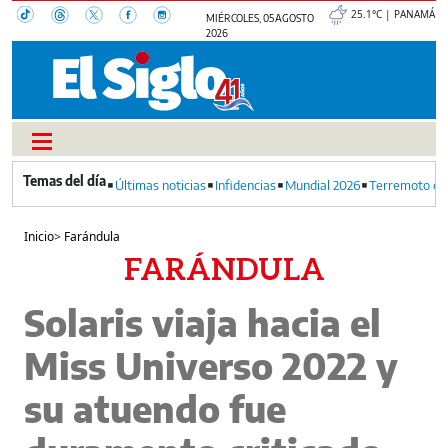
25.1°C | PANAMÁ
MIÉRCOLES, 05 AGOSTO
2026
Últimas noticias
Infidencias
Mundial 2026
Terremoto en
Inicio
>
Farándula
FARÁNDULA
Solaris viaja hacia el
Miss Universo 2022 y
su atuendo fue