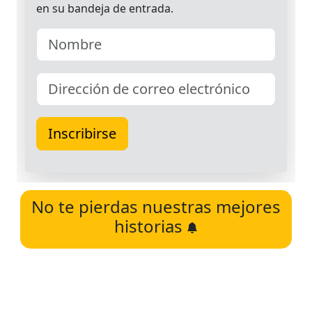
No te pierdas nuestras mejores
historias