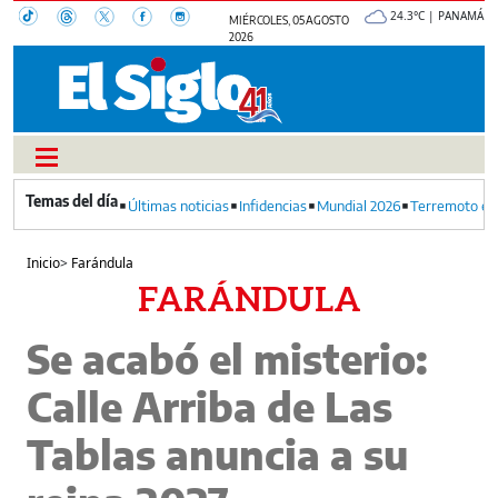
24.3°C | PANAMÁ
MIÉRCOLES, 05 AGOSTO
2026
Últimas noticias
Infidencias
Mundial 2026
Terremoto en
Inicio
>
Farándula
FARÁNDULA
Se acabó el misterio:
Calle Arriba de Las
Tablas anuncia a su