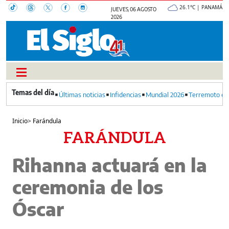
26.1°C | PANAMÁ
JUEVES, 06 AGOSTO
2026
Últimas noticias
Infidencias
Mundial 2026
Terremoto en
Inicio
>
Farándula
FARÁNDULA
Rihanna actuará en la
ceremonia de los
Óscar