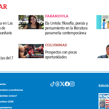
AR
FARÁNDULA
a en Las
Ela Urriola: filosofía, poesía y
o de
pensamiento en la literatura
unitario
panameña contemporánea
COLUMNAS
Prospectos con pocas
oportunidades
cias del 7
entas
Edici
erminos y condiciones
Quiénes somos?
arifario GESE
uplementos