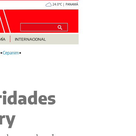
24.0°C | PANAMÁ
MÍA
INTERNACIONAL
Cepanim
ridades
́ry