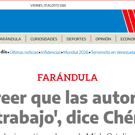
VIERNES, 07 AGOSTO 2026
FARÁNDULA
CURIOSIDADES
DEPORTES
OPINIÓN
ECONO
Últimas noticias
Infidencias
Mundial 2026
Terremoto en Venezuela
FARÁNDULA
reer que las auto
trabajo', dice Che