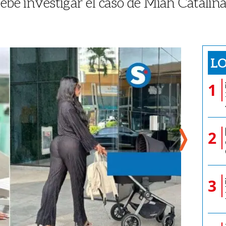
 debe investigar el caso de Miah Catalin
LO
1
2
3