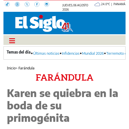
24.0°C | PANAMÁ
JUEVES, 06 AGOSTO
2026
Últimas noticias
Infidencias
Mundial 2026
Terremoto en
Inicio
>
Farándula
FARÁNDULA
Karen se quiebra en la
boda de su
primogénita