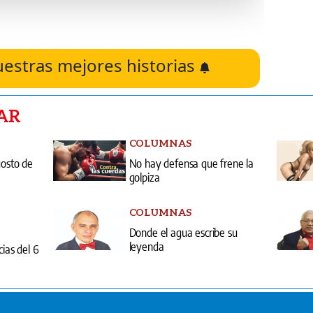
uestras mejores historias
AR
COLUMNAS
gosto de
No hay defensa que frene la
golpiza
COLUMNAS
Donde el agua escribe su
leyenda
cias del 6