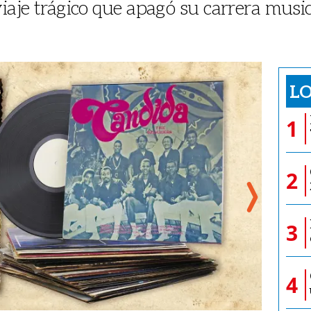
viaje trágico que apagó su carrera music
LO
1
2
3
4