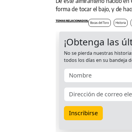
De este almiranteño nacido en C
forma de tocar el bajo, y de hac
Bocas del Toro
Historia