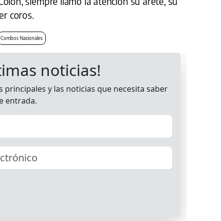
olón, siempre llamó la atención su arete, su
er coros.
Combos Nacionales