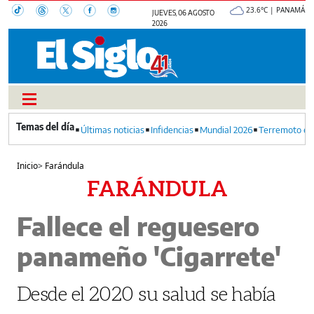
23.6°C | PANAMÁ
JUEVES, 06 AGOSTO
2026
Últimas noticias
Infidencias
Mundial 2026
Terremoto en
Inicio
>
Farándula
FARÁNDULA
Fallece el reguesero
panameño 'Cigarrete'
Desde el 2020 su salud se había