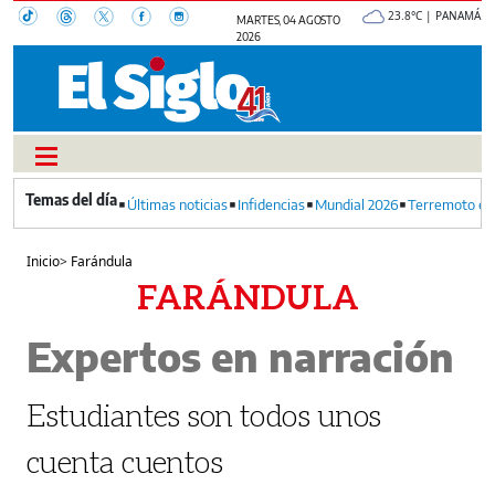
23.8°C | PANAMÁ
MARTES, 04 AGOSTO
2026
Últimas noticias
Infidencias
Mundial 2026
Terremoto en
Inicio
>
Farándula
FARÁNDULA
Expertos en narración
Estudiantes son todos unos
cuenta cuentos