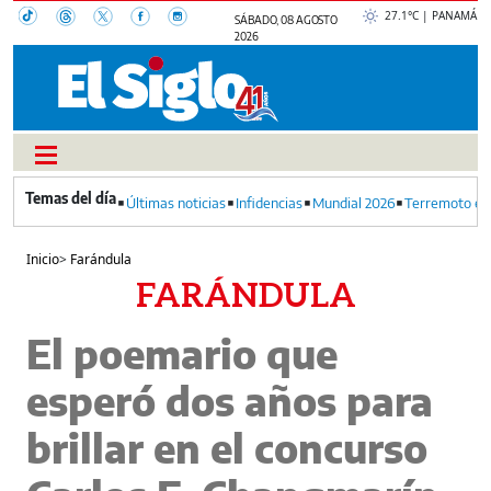
27.1°C | PANAMÁ
SÁBADO, 08 AGOSTO
2026
Últimas noticias
Infidencias
Mundial 2026
Terremoto en
Inicio
>
Farándula
FARÁNDULA
El poemario que
esperó dos años para
brillar en el concurso