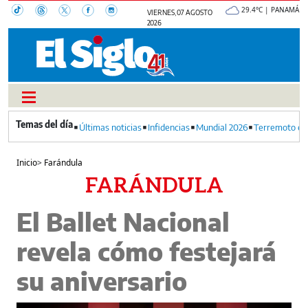
29.4°C | PANAMÁ
VIERNES, 07 AGOSTO
2026
Últimas noticias
Infidencias
Mundial 2026
Terremoto en
Inicio
>
Farándula
FARÁNDULA
El Ballet Nacional
revela cómo festejará
su aniversario