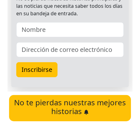
No te pierdas nuestras mejores
historias