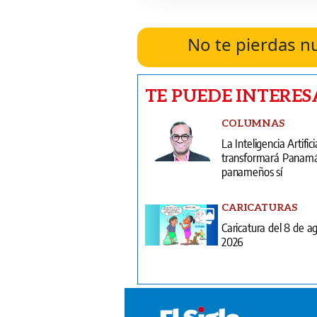
No te pierdas n
TE PUEDE INTERES
COLUMNAS
La Inteligencia Artifici
transformará Panamá;
panameños sí
CARICATURAS
Caricatura del 8 de a
2026