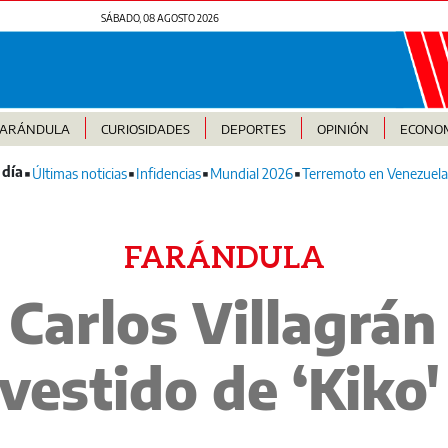
SÁBADO, 08 AGOSTO 2026
FARÁNDULA
CURIOSIDADES
DEPORTES
OPINIÓN
ECONO
Últimas noticias
Infidencias
Mundial 2026
Terremoto en Venezuela
FARÁNDULA
 Carlos Villagrá
vestido de ‘Kiko' 