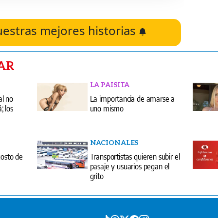
uestras mejores historias
AR
LA PAISITA
al no
La importancia de amarse a
 los
uno mismo
NACIONALES
gosto de
Transportistas quieren subir el
pasaje y usuarios pegan el
grito