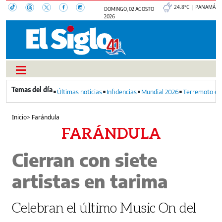
24.8°C | PANAMÁ
DOMINGO, 02 AGOSTO
2026
Últimas noticias
Infidencias
Mundial 2026
Terremoto en
Inicio
>
Farándula
FARÁNDULA
Cierran con siete
artistas en tarima
Celebran el último Music On del