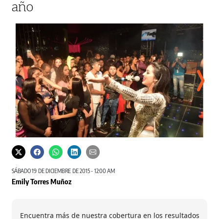
año
Dayana Sáez fue una de los artistas invitados.
Mucha
SÁBADO 19 DE DICIEMBRE DE 2015 - 12:00 AM
Emily Torres Muñoz
Encuentra más de nuestra cobertura en los resultados