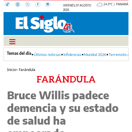
24.0°C | PANAMÁ
VIERNES, 07 AGOSTO
2026
Últimas noticias
Infidencias
Mundial 2026
Terremoto en
Inicio
>
Farándula
FARÁNDULA
Bruce Willis padece
demencia y su estado
de salud ha