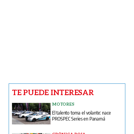
Panamá muca de oro de más de $1
millón sin declarar
CRÓNICA ROJA
Pillan otra pistola en un colegio. Ahora
en Arraiján
NACIONALES
¡Más plata para arroz barato! El IMA
recibirá $22.1 millones
Ventas
Terminos y condiciones
¿Quiénes somos?
Tarifario GESE