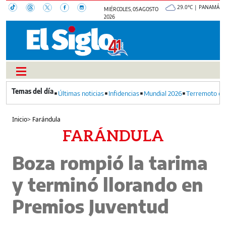
29.0°C | PANAMÁ
MIÉRCOLES, 05 AGOSTO
2026
Últimas noticias
Infidencias
Mundial 2026
Terremoto en
Inicio
>
Farándula
FARÁNDULA
Boza rompió la tarima
y terminó llorando en
Premios Juventud