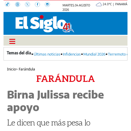
24.0°C | PANAMÁ
MARTES, 04 AGOSTO
2026
Últimas noticias
Infidencias
Mundial 2026
Terremoto en
Inicio
>
Farándula
FARÁNDULA
Birna Julissa recibe
apoyo
Le dicen que más pesa lo