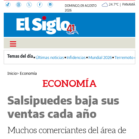
24.7°C | PANAMÁ
DOMINGO, 09 AGOSTO
2026
Últimas noticias
Infidencias
Mundial 2026
Terremoto en
Inicio
>
Economía
ECONOMÍA
Salsipuedes baja sus
ventas cada año
Muchos comerciantes del área de