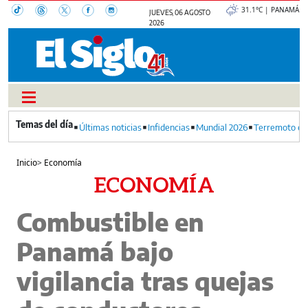
31.1°C | PANAMÁ
JUEVES, 06 AGOSTO
2026
Últimas noticias
Infidencias
Mundial 2026
Terremoto en
Inicio
>
Economía
ECONOMÍA
Combustible en
Panamá bajo
vigilancia tras quejas