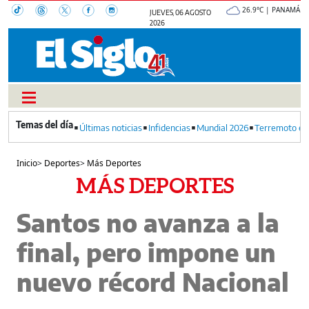
26.9°C | PANAMÁ
JUEVES, 06 AGOSTO
2026
Últimas noticias
Infidencias
Mundial 2026
Terremoto en
Inicio
>
Deportes
>
Más Deportes
MÁS DEPORTES
Santos no avanza a la
final, pero impone un
nuevo récord Nacional