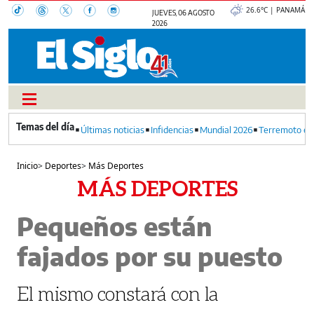
26.6°C | PANAMÁ
JUEVES, 06 AGOSTO
2026
Últimas noticias
Infidencias
Mundial 2026
Terremoto en
Inicio
>
Deportes
>
Más Deportes
MÁS DEPORTES
Pequeños están
fajados por su puesto
El mismo constará con la