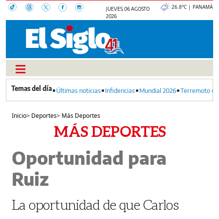
26.8°C | PANAMÁ
JUEVES, 06 AGOSTO
2026
Últimas noticias
Infidencias
Mundial 2026
Terremoto en
Inicio
>
Deportes
>
Más Deportes
MÁS DEPORTES
Oportunidad para
Ruiz
La oportunidad de que Carlos