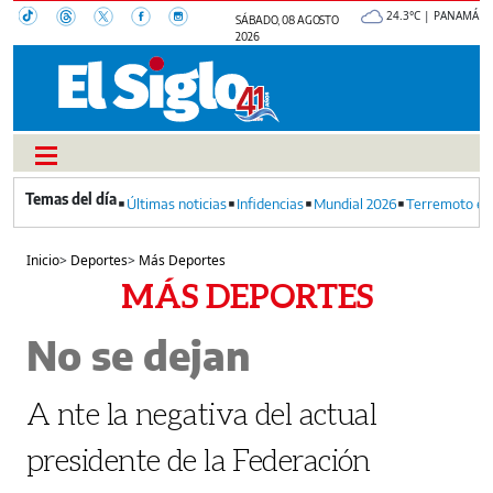
24.3°C | PANAMÁ
SÁBADO, 08 AGOSTO
2026
Últimas noticias
Infidencias
Mundial 2026
Terremoto en
Inicio
>
Deportes
>
Más Deportes
MÁS DEPORTES
No se dejan
A nte la negativa del actual
presidente de la Federación