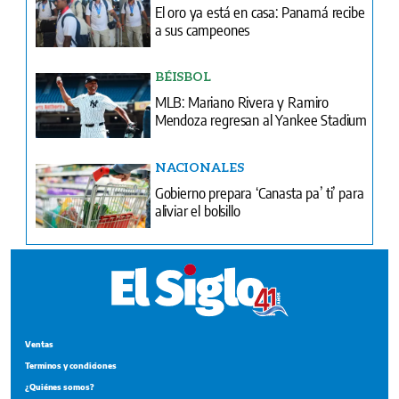
El oro ya está en casa: Panamá recibe
a sus campeones
BÉISBOL
MLB: Mariano Rivera y Ramiro
Mendoza regresan al Yankee Stadium
NACIONALES
Gobierno prepara ‘Canasta pa’ ti’ para
aliviar el bolsillo
Ventas
Terminos y condiciones
¿Quiénes somos?