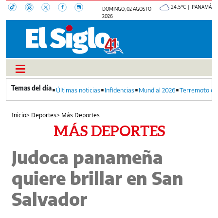
24.5°C | PANAMÁ
DOMINGO, 02 AGOSTO
2026
Últimas noticias
Infidencias
Mundial 2026
Terremoto en
Inicio
>
Deportes
>
Más Deportes
MÁS DEPORTES
Judoca panameña
quiere brillar en San
Salvador