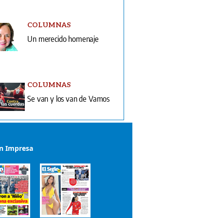
COLUMNAS
Un merecido homenaje
COLUMNAS
Se van y los van de Vamos
ón Impresa