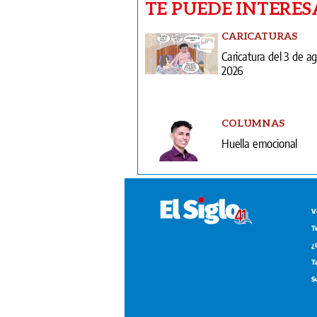
TE PUEDE INTERES
CARICATURAS
Caricatura del 3 de a
2026
COLUMNAS
Huella emocional
V
T
¿
T
S