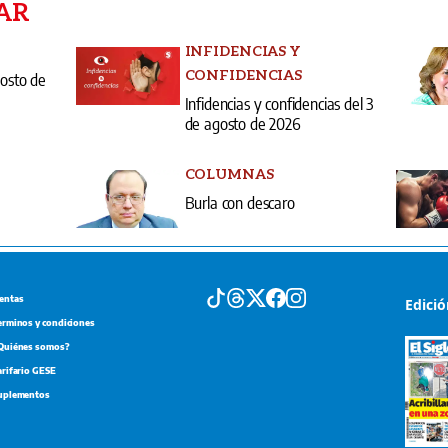
AR
INFIDENCIAS Y
CONFIDENCIAS
gosto de
Infidencias y confidencias del 3
de agosto de 2026
COLUMNAS
Burla con descaro
entas
Edici
erminos y condiciones
Quiénes somos?
arifario GESE
uplementos