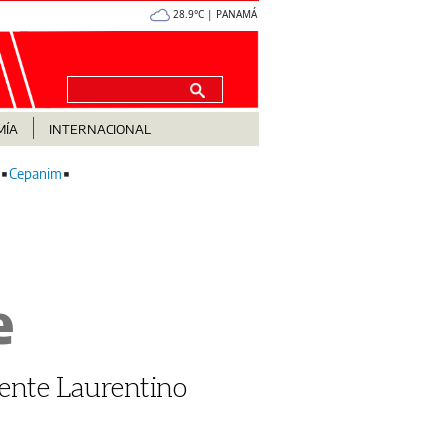
28.9°C | PANAMÁ
MÍA
INTERNACIONAL
Cepanim
e
dente Laurentino