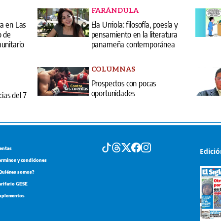
FARÁNDULA
a en Las
Ela Urriola: filosofía, poesía y
o de
pensamiento en la literatura
unitario
panameña contemporánea
COLUMNAS
Prospectos con pocas
oportunidades
cias del 7
entas
Edici
erminos y condiciones
Quiénes somos?
arifario GESE
uplementos