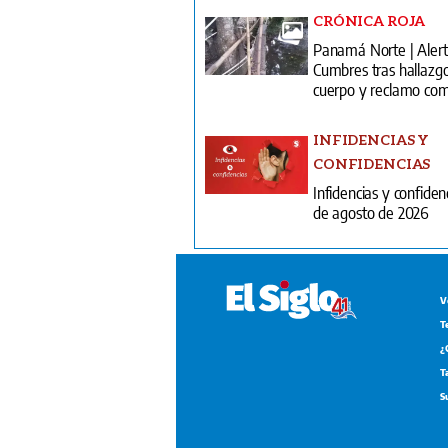
CRÓNICA ROJA
Panamá Norte | Alert
Cumbres tras hallazg
cuerpo y reclamo com
INFIDENCIAS Y
CONFIDENCIAS
Infidencias y confiden
de agosto de 2026
V
T
¿
T
S