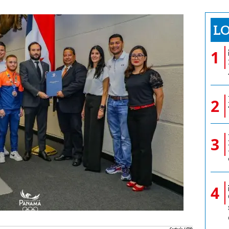
LO
1
2
3
4