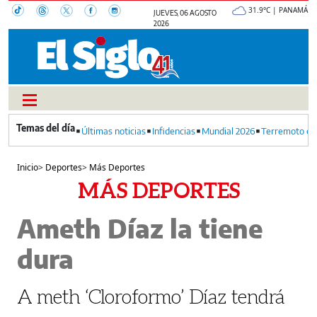
31.9°C | PANAMÁ
JUEVES, 06 AGOSTO
2026
Últimas noticias
Infidencias
Mundial 2026
Terremoto en
Inicio
>
Deportes
>
Más Deportes
MÁS DEPORTES
Ameth Díaz la tiene
dura
A meth ‘Cloroformo’ Díaz tendrá