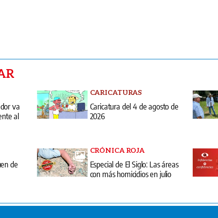
AR
CARICATURAS
ador va
Caricatura del 4 de agosto de
ente al
2026
CRÓNICA ROJA
uen de
Especial de El Siglo: Las áreas
con más homicidios en julio