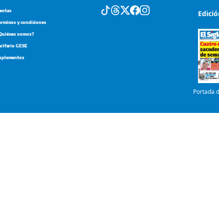
entas
Edici
erminos y condiciones
Quiénes somos?
arifario GESE
uplementos
Portada d