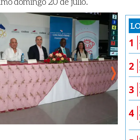
ximo domingo 20 de julio.
LO
1
2
3
4