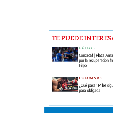
TE PUEDE INTERES
FÚTBOL
Concacaf | Plaza Am
por la recuperación fr
Firpo
COLUMNAS
¿Qué pasa? Miles sig
para obligada