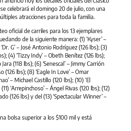
nunció hoy los detalles oficiales del Clásico
 se celebrará el domingo 20 de julio, con una
últiples atracciones para toda la familia.
teo oficial de carriles para los 13 ejemplares
uedando de la siguiente manera: (1) ‘Kyser’ –
Dr. G’ – José Antonio Rodríguez (126 lbs); (3)
s); (4) ‘Tizzy Indy’ – Obeth Benítez (126 lbs);
Jara (118 lbs); (6) ‘Senescal’ – Jimmy Carrión
so (126 lbs); (8) ‘Eagle In Love’ – Omar
o’ – Michael Castillo (120 lbs); (10) ‘El
 (11) ‘Arrepinchoso’ – Ángel Rivas (120 lbs); (12)
o (126 lbs) y del (13) ‘Spectacular Winner’ –
na bolsa superior a los $100 mil y está