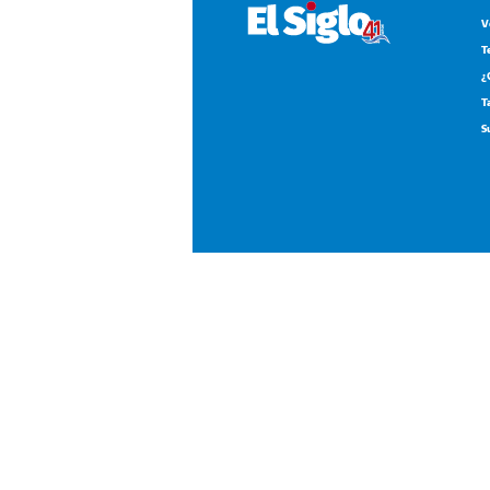
V
T
¿
T
S