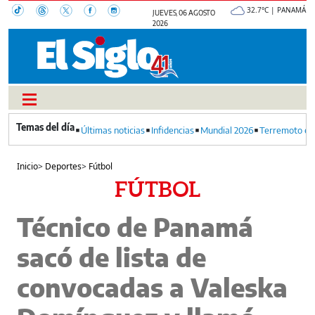
32.7°C | PANAMÁ
JUEVES, 06 AGOSTO
2026
Últimas noticias
Infidencias
Mundial 2026
Terremoto en
Inicio
>
Deportes
>
Fútbol
FÚTBOL
Técnico de Panamá
sacó de lista de
convocadas a Valeska