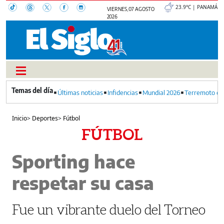
23.9°C | PANAMÁ
VIERNES, 07 AGOSTO
2026
Últimas noticias
Infidencias
Mundial 2026
Terremoto en
Inicio
>
Deportes
>
Fútbol
FÚTBOL
Sporting hace
respetar su casa
Fue un vibrante duelo del Torneo