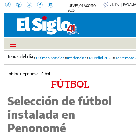
31.1°C | PANAMÁ
JUEVES, 06 AGOSTO
2026
Últimas noticias
Infidencias
Mundial 2026
Terremoto en
Inicio
>
Deportes
>
Fútbol
FÚTBOL
Selección de fútbol
instalada en
Penonomé