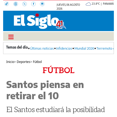
23.8°C | PANAMÁ
JUEVES, 06 AGOSTO
2026
Últimas noticias
Infidencias
Mundial 2026
Terremoto en
Inicio
>
Deportes
>
Fútbol
FÚTBOL
Santos piensa en
retirar el 10
El Santos estudiará la posibilidad