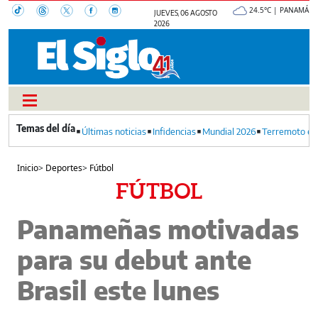
24.5°C | PANAMÁ
JUEVES, 06 AGOSTO
2026
Últimas noticias
Infidencias
Mundial 2026
Terremoto en
Inicio
>
Deportes
>
Fútbol
FÚTBOL
Panameñas motivadas
para su debut ante
Brasil este lunes