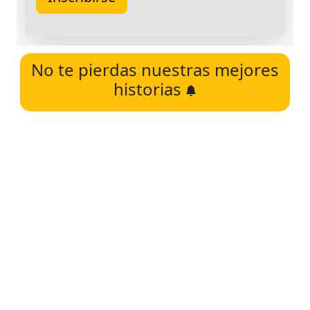
No te pierdas nuestras mejores
historias