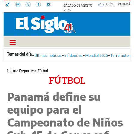
30.3°C | PANAMÁ
SÁBADO, 08 AGOSTO
2026
Últimas noticias
Infidencias
Mundial 2026
Terremoto en
Inicio
>
Deportes
>
Fútbol
FÚTBOL
Panamá define su
equipo para el
Campeonato de Niños