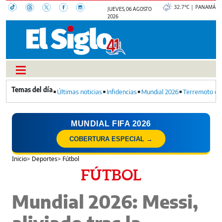
32.7°C | PANAMÁ
JUEVES, 06 AGOSTO
2026
Últimas noticias
Infidencias
Mundial 2026
Terremoto en
MUNDIAL FIFA 2026
COBERTURA ESPECIAL →
Inicio
>
Deportes
>
Fútbol
FÚTBOL
Mundial 2026: Messi,