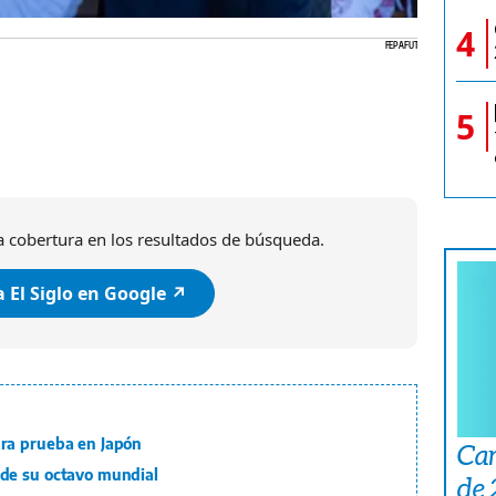
Adalberto Carras
4
FEPAFUT
5
 cobertura en los resultados de búsqueda.
 El Siglo en Google ↗️
ra prueba en Japón
Car
de su octavo mundial
de