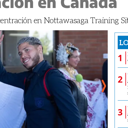
ación en Canadá
centración en Nottawasaga Training Sit
LO
1
2
3