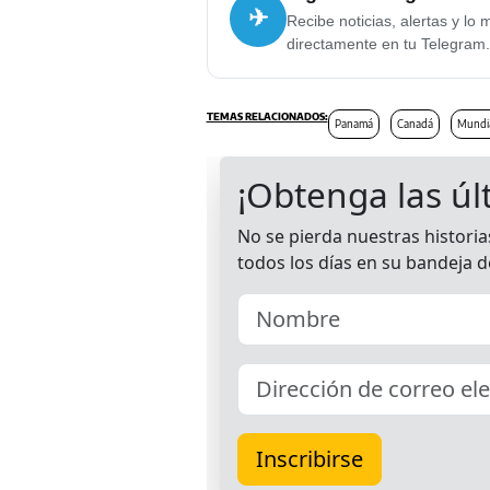
✈
Recibe noticias, alertas y lo 
directamente en tu Telegram.
Panamá
Canadá
Mundia