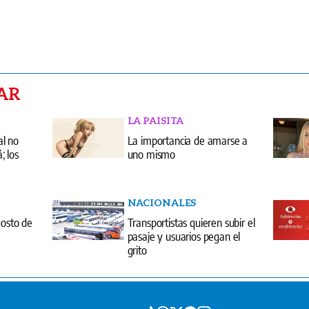
AR
LA PAISITA
al no
La importancia de amarse a
 los
uno mismo
NACIONALES
gosto de
Transportistas quieren subir el
pasaje y usuarios pegan el
grito