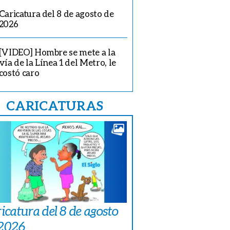
Caricatura del 8 de agosto de
quilla firma autógrafos a su llegada.
2026
[VIDEO] Hombre se mete a la
vía de la Línea 1 del Metro, le
costó caro
CARICATURAS
icatura del 8 de agosto
 2026