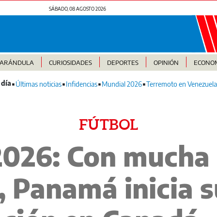
SÁBADO, 08 AGOSTO 2026
FARÁNDULA
CURIOSIDADES
DEPORTES
OPINIÓN
ECONO
Últimas noticias
Infidencias
Mundial 2026
Terremoto en Venezuela
FÚTBOL
2026: Con mucha
, Panamá inicia s