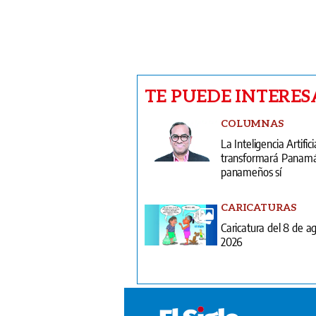
TE PUEDE INTERES
COLUMNAS
La Inteligencia Artifici
transformará Panamá;
panameños sí
CARICATURAS
Caricatura del 8 de a
2026