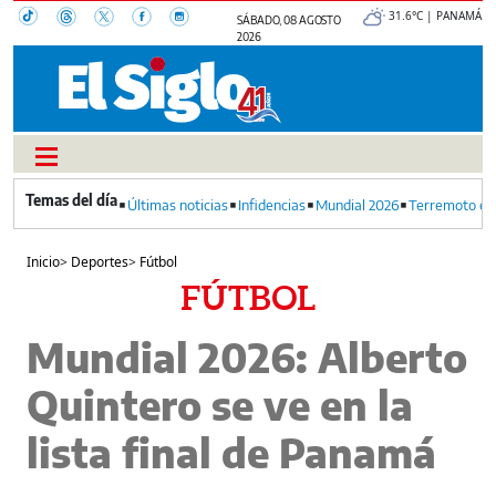
31.6°C | PANAMÁ
SÁBADO, 08 AGOSTO
2026
Últimas noticias
Infidencias
Mundial 2026
Terremoto en
Inicio
>
Deportes
>
Fútbol
FÚTBOL
Mundial 2026: Alberto
Quintero se ve en la
lista final de Panamá