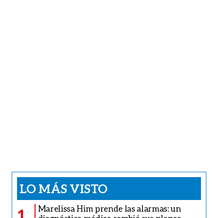
LO MÁS VISTO
Marelissa Him prende las alarmas: un
1