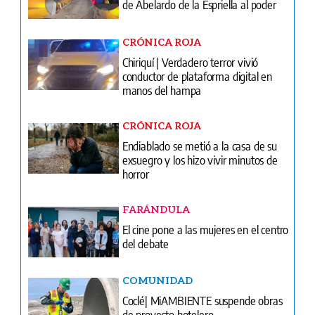
conductor de plataforma digital en
manos del hampa
CRÓNICA ROJA
Endiablado se metió a la casa de su
exsuegro y los hizo vivir minutos de
horror
FARÁNDULA
El cine pone a las mujeres en el centro
del debate
COMUNIDAD
Coclé| MiAMBIENTE suspende obras
de proyecto hotelero
FÚTBOL
El oro ya está en casa: Panamá recibe