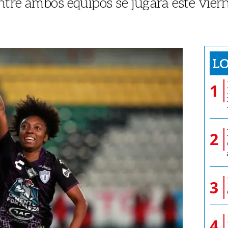
re ambos equipos se jugará este vierne
LO
1
2
3
4