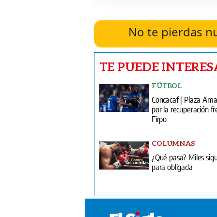
No te pierdas n
TE PUEDE INTERES
FÚTBOL
Concacaf | Plaza Am
por la recuperación fr
Firpo
COLUMNAS
¿Qué pasa? Miles sig
para obligada