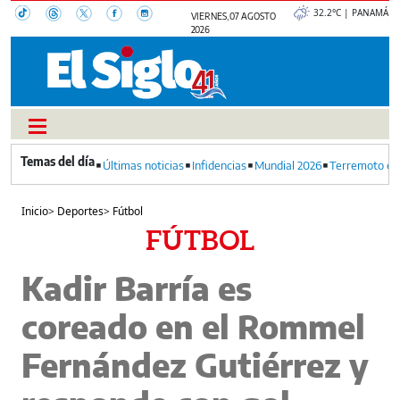
32.2°C | PANAMÁ
VIERNES, 07 AGOSTO
2026
Últimas noticias
Infidencias
Mundial 2026
Terremoto en
Inicio
>
Deportes
>
Fútbol
FÚTBOL
Kadir Barría es
coreado en el Rommel
Fernández Gutiérrez y