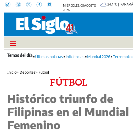
24.1°C | PANAMÁ
MIÉRCOLES, 05 AGOSTO
2026
Últimas noticias
Infidencias
Mundial 2026
Terremoto en
Inicio
>
Deportes
>
Fútbol
FÚTBOL
Histórico triunfo de
Filipinas en el Mundial
Femenino