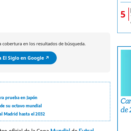
5
 cobertura en los resultados de búsqueda.
 El Siglo en Google ↗️
ra prueba en Japón
Car
de su octavo mundial
de
eal Madrid hasta el 2032
eo oficial de la Copa
Mundial
de
Futsal