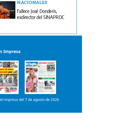
NACIONALES
Fallece José Donderis,
exdirector del SINAPROC
ón Impresa
el impreso del 7 de agosto de 2026