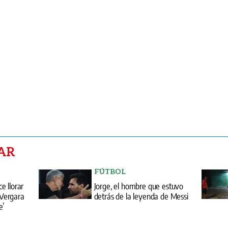
AR
FÚTBOL
e llorar
Jorge, el hombre que estuvo
o Vergara
detrás de la leyenda de Messi
e’