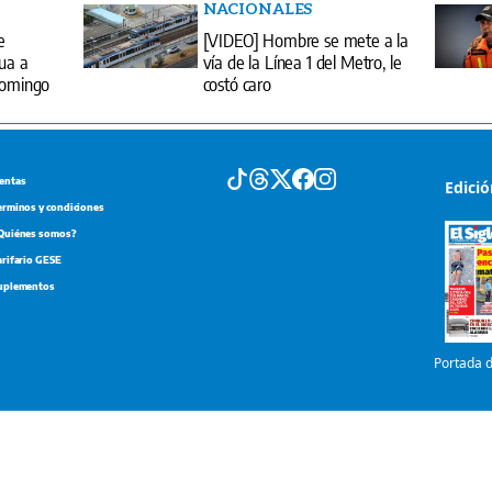
NACIONALES
e
[VIDEO] Hombre se mete a la
gua a
vía de la Línea 1 del Metro, le
 domingo
costó caro
entas
Edici
erminos y condiciones
Quiénes somos?
arifario GESE
uplementos
Portada d