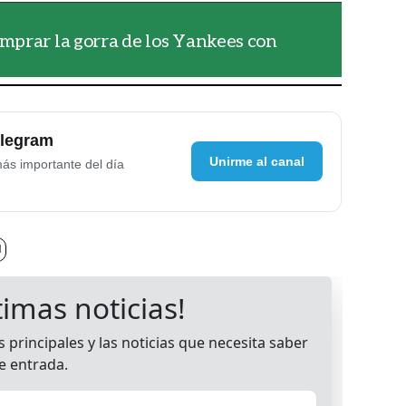
mprar la gorra de los Yankees con
elegram
Unirme al canal
más importante del día
l