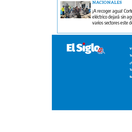
NACIONALES
¡A recoger agua! Cort
eléctrico dejará sin a
varios sectores este
V
T
¿
T
S