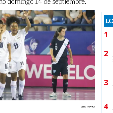
imo domingo 14 de septiembre.
LO
1
2
3
4
Cedida / FEPAFUT