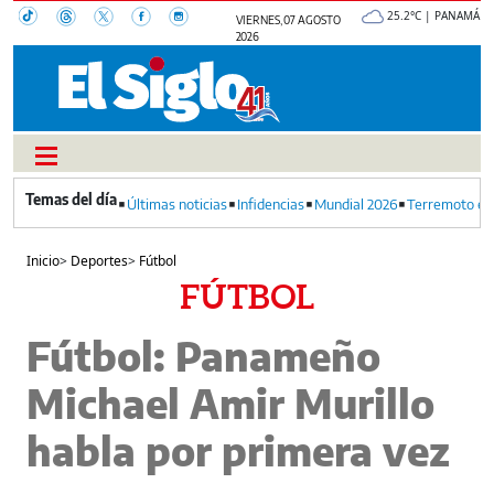
25.2°C | PANAMÁ
VIERNES, 07 AGOSTO
2026
Últimas noticias
Infidencias
Mundial 2026
Terremoto en
Inicio
>
Deportes
>
Fútbol
FÚTBOL
Fútbol: Panameño
Michael Amir Murillo
habla por primera vez